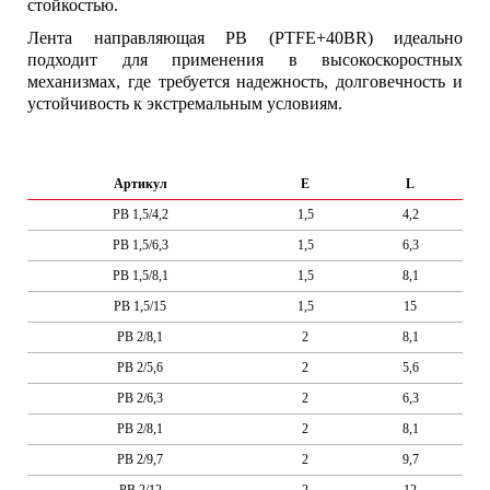
стойкостью.
Лента направляющая PB (PTFE+40BR) идеально
подходит для применения в высокоскоростных
механизмах, где требуется надежность, долговечность и
устойчивость к экстремальным условиям.
Артикул
E
L
PB 1,5/4,2
1,5
4,2
PB 1,5/6,3
1,5
6,3
PB 1,5/8,1
1,5
8,1
PB 1,5/15
1,5
15
PB 2/8,1
2
8,1
PB 2/5,6
2
5,6
PB 2/6,3
2
6,3
PB 2/8,1
2
8,1
PB 2/9,7
2
9,7