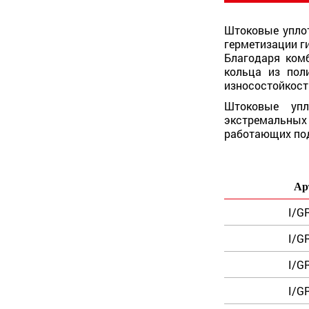
Штоковые упло
герметизации г
Благодаря ком
кольца из пол
износостойкост
Штоковые упл
экстремальных
работающих под
Ар
I/GR
I/GR
I/GR
I/GR