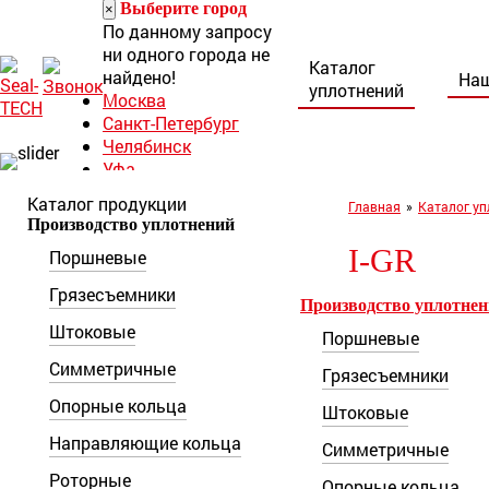
Выберите город
×
По данному запросу
ни одного города не
Каталог
найдено!
Наш
уплотнений
Москва
Санкт-Петербург
Челябинск
Уфа
Норильск
Каталог продукции
Главная
»
Каталог уп
Нижний Тагил
Производство уплотнений
Ростов-на-Дону
I-GR
Поршневые
8 (800) 222-30-
Грязесъемники
04
Производство уплотне
seal-tech@mail.ru
Штоковые
Поршневые
Пн-Пт: 9:00 – 18:00
Симметричные
Грязесъемники
г. Ростов-на-Дону,
ул. Каширская, 9/53а
Опорные кольца
Штоковые
Направляющие кольца
Симметричные
Роторные
Опорные кольца