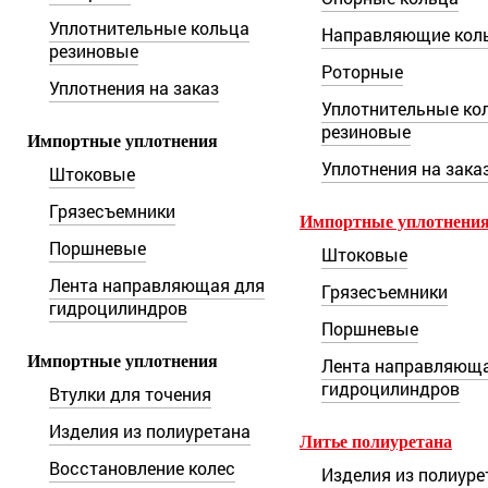
Уплотнительные кольца
Направляющие кол
резиновые
Роторные
Уплотнения на заказ
Уплотнительные ко
резиновые
Импортные уплотнения
Уплотнения на зака
Штоковые
Грязесъемники
Импортные уплотнени
Поршневые
Штоковые
Лента направляющая для
Грязесъемники
гидроцилиндров
Поршневые
Импортные уплотнения
Лента направляюща
гидроцилиндров
Втулки для точения
Изделия из полиуретана
Литье полиуретана
Восстановление колес
Изделия из полиуре