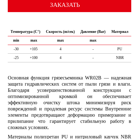
ЗАКАЗАТЬ
Температура (C°)
Скорость (m/сек)
Давление (Bar)
Материал
min
max
max
max
-30
+105
4
-
PU
-25
+100
4
-
NBR
Основная функция грязесъемника WR02B — надежная
защита гидравлических систем от пыли грязи и влаги.
Благодаря усовершенствованной конструкции с
оптимизированной кромкой он обеспечивает
эффективную очистку штока минимизируя риск
повреждений и продлевая ресурс системы Внутренние
элементы предотвращают деформацию примерзание и
прилипание что гарантирует стабильную работу в
сложных условиях.
Материалы полиуретан PU и нитриловый каучук NBR