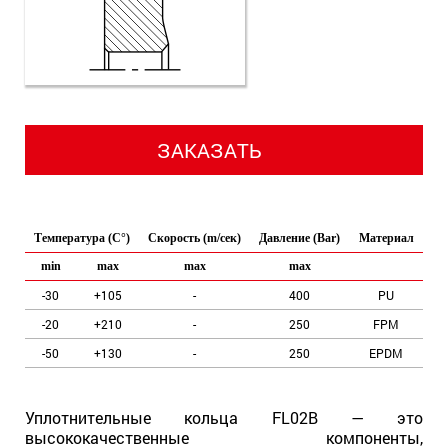
ЗАКАЗАТЬ
Температура (C°)
Скорость (m/сек)
Давление (Bar)
Материал
min
max
max
max
-30
+105
-
400
PU
-20
+210
-
250
FPM
-50
+130
-
250
EPDM
Уплотнительные кольца FL02B — это
высококачественные компоненты,