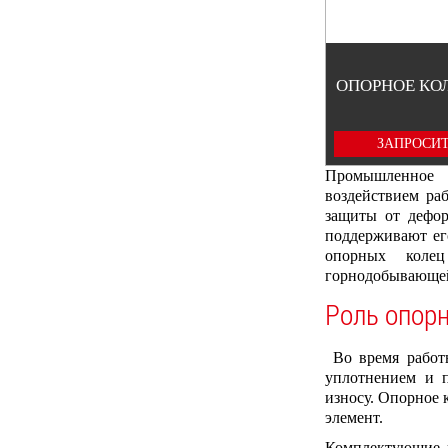
ОПОРНОЕ КО
ЗАПРОСИТ
Промышленное о
воздействием ра
защиты от дефор
поддерживают ег
опорных колец
горнодобывающей
Роль опорн
Во время работы
уплотнением и п
износу. Опорное 
элемент.
Комплектующие п