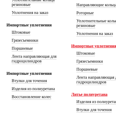
резиновые
Направляющие кольц
Уплотнения на заказ
Роторные
Уплотнительные коль
Импортные уплотнения
резиновые
Штоковые
Уплотнения на заказ
Грязесъемники
Импортные уплотнени
Поршневые
Штоковые
Лента направляющая для
гидроцилиндров
Грязесъемники
Поршневые
Импортные уплотнения
Лента направляющая 
Втулки для точения
гидроцилиндров
Изделия из полиуретана
Литье полиуретана
Восстановление колес
Изделия из полиуретан
Втулки для точения