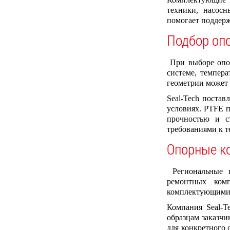
техники, насосн
помогает поддерж
Подбор оп
При выборе опор
системе, темпер
геометрии может 
Seal-Tech поста
условиях. PTFE п
прочностью и с
требованиями к т
Опорные к
Региональные п
ремонтных комп
комплектующими,
Компания Seal-T
образцам заказчи
для конкретного 