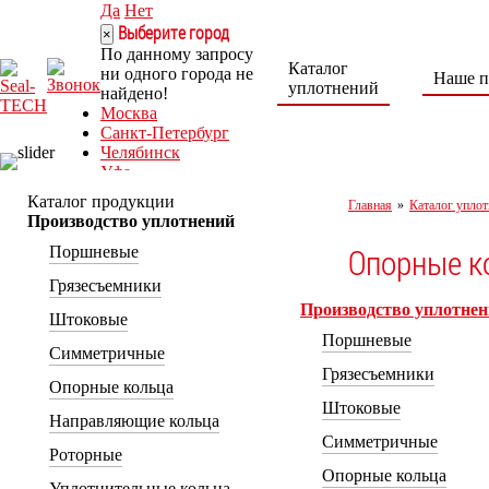
Да
Нет
Выберите город
×
По данному запросу
Каталог
ни одного города не
Наше п
уплотнений
найдено!
Москва
Санкт-Петербург
Челябинск
Уфа
Норильск
Каталог продукции
Главная
»
Каталог уплот
Нижний Тагил
Производство уплотнений
Ростов-на-Дону
Опорные к
Поршневые
8 (800) 222-30-04
seal-tech@mail.ru
Грязесъемники
Пн-Пт: 9:00 – 18:00
Производство уплотне
г. Ростов-на-Дону,
Штоковые
ул. Каширская, 9/53а
Поршневые
Симметричные
Грязесъемники
Опорные кольца
Штоковые
Направляющие кольца
Симметричные
Роторные
Опорные кольца
Уплотнительные кольца