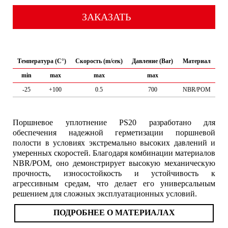
ЗАКАЗАТЬ
Температура (C°)
Скорость (m/сек)
Давление (Bar)
Материал
min
max
max
max
-25
+100
0.5
700
NBR/POM
Поршневое уплотнение PS20 разработано для
обеспечения надежной герметизации поршневой
полости в условиях экстремально высоких давлений и
умеренных скоростей. Благодаря комбинации материалов
NBR/POM, оно демонстрирует высокую механическую
прочность, износостойкость и устойчивость к
агрессивным средам, что делает его универсальным
решением для сложных эксплуатационных условий.
ПОДРОБНЕЕ О МАТЕРИАЛАХ