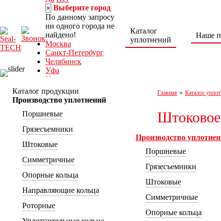
Выберите город
×
По данному запросу
ни одного города не
Каталог
найдено!
Наше п
уплотнений
Москва
Санкт-Петербург
Челябинск
Уфа
Норильск
Нижний Тагил
Каталог продукции
Главная
»
Каталог уплот
Ростов-на-Дону
Производство уплотнений
8 (800) 222-30-
Штоковое
Поршневые
04
Грязесъемники
seal-tech@mail.ru
Производство уплотне
Пн-Пт: 9:00 – 18:00
Штоковые
г. Ростов-на-Дону,
Поршневые
ул. Каширская, 9/53а
Симметричные
Грязесъемники
Опорные кольца
Штоковые
Направляющие кольца
Симметричные
Роторные
Опорные кольца
Уплотнительные кольца