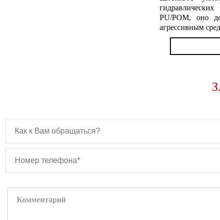
гидравлических
PU/POM, оно де
агрессивным сред
З