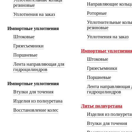
Направляющие кольц
резиновые
Роторные
Уплотнения на заказ
Уплотнительные коль
резиновые
Импортные уплотнения
Штоковые
Уплотнения на заказ
Грязесъемники
Импортные уплотнени
Поршневые
Штоковые
Лента направляющая для
Грязесъемники
гидроцилиндров
Поршневые
Импортные уплотнения
Лента направляющая 
Втулки для точения
гидроцилиндров
Изделия из полиуретана
Литье полиуретана
Восстановление колес
Изделия из полиуретан
Втулки для точения